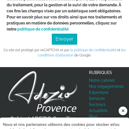
du traitement, pour la gestion et le suivi de votre demande. À
ces fins les champs visés par un astérisque sont obligatoires.
Pour en savoir plus sur vos droits ainsi que nos traitements et
pratiques en matière de données personnelles, cliquez sur
notre
politique de confidentialité
Envoyer
Ce site est protégé par reCAPTCHA et par
la politique de confidentialité
et
les
conditions d'utilisation
de Google.
RUBRIQUES
Notre cabinet
Nos engagements
Expertises
Services
Secteurs
Actualités
Previous
Next
Blog
et ADEZIO Cavaillon
Cabinet ADEZIO Le Ponte
Espace client
Nous et nos partenaires utilisons des cookies pour stocker et/ou
REAU DE CAVAILLON
BUREAU DE LE PONTET
Contact