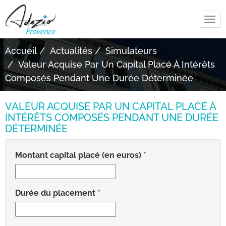
Tog
navi
Accueil
Actualités
Simulateurs
Valeur Acquise Par Un Capital Placé À Intérêts
Composés Pendant Une Durée Déterminée
VALEUR ACQUISE PAR UN CAPITAL PLACÉ À
INTÉRÊTS COMPOSÉS PENDANT UNE DURÉE
DÉTERMINÉE
Montant capital placé (en euros)
Durée du placement