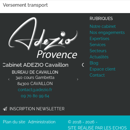
Versement transport
RUBRIQUES
Notre cabinet
Nos engagements
Expertises
Services
Secteurs
Actualités
Previous
Next
Blog
IO Cavaillon
Cabinet ADEZIO Le Pontet
Espace client
 CAVAILLON
BUREAU DE LE PONTET
Contact
 Gambetta
44 avenue Charles de Gaulle
VAILLON
84130
LE PONTET
adezio.fr
contact@adezio.fr
0 99 64
09 70 80 99 64
INSCRIPTION NEWSLETTER
Plan du site
Administration
© 2018 - 2026
SITE RÉALISÉ PAR LES ECHOS