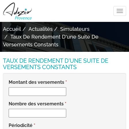
Tog
navi
Accueil
Actualités
Simulateurs
Taux De Rendement D'une Suite De
Versements Constants
TAUX DE RENDEMENT D'UNE SUITE DE
VERSEMENTS CONSTANTS
Montant des versements
Nombre des versements
Périodicité