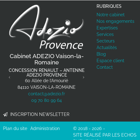
RUBRIQUES
Notre cabinet
Nos engagements
Expertises
Services
Secteurs
Actualités
Previous
Next
Blog
Cabinet ADEZIO Vaison-la-
Espace client
Romaine
Contact
CONCESSION RENAULT – ANTENNE
ADEZIO PROVENCE
60 Allée de l’Amourié
84110
VAISON-LA-ROMAINE
contact@adezio.fr
09 70 80 99 64
INSCRIPTION NEWSLETTER
Plan du site
Administration
© 2018 - 2026
SITE RÉALISÉ PAR LES ECHOS