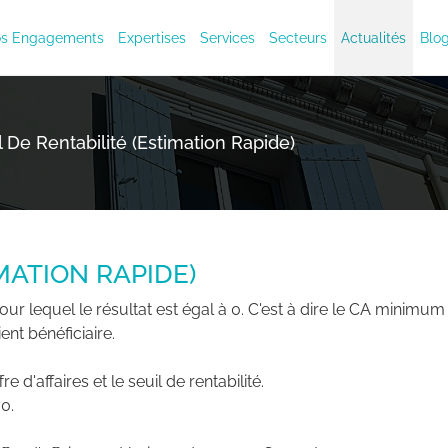
s Engagements
Expertises
Services
Secteurs
Actualités
Blo
l De Rentabilité (estimation Rapide)
MATION RAPIDE)
) pour lequel le résultat est égal à 0. C'est à dire le CA minimu
ent bénéficiaire.
re d'affaires et le seuil de rentabilité.
0.