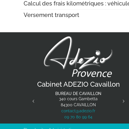
Calcul des frais kilométriques : véhicu
Versement transport
Previous
N
Cabinet ADEZIO Cavaillon
BUREAU DE CAVAILLON
340 cours Gambetta
84300
CAVAILLON
contact@adezio.fr
09 70 80 99 64