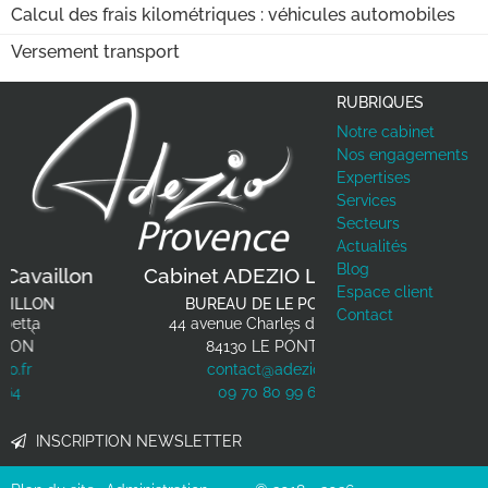
Calcul des frais kilométriques : véhicules automobiles
Versement transport
RUBRIQUES
Notre cabinet
Nos engagements
Expertises
Services
Secteurs
Actualités
Previous
Next
Blog
Cabinet ADEZIO Le Pontet
Espace client
BUREAU DE LE PONTET
Contact
44 avenue Charles de Gaulle
84130
LE PONTET
contact@adezio.fr
09 70 80 99 64
INSCRIPTION NEWSLETTER