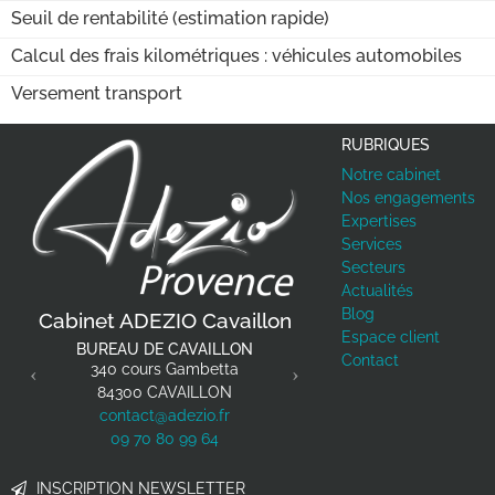
Seuil de rentabilité (estimation rapide)
Calcul des frais kilométriques : véhicules automobiles
Versement transport
RUBRIQUES
Notre cabinet
Nos engagements
Expertises
Services
Secteurs
Actualités
Previous
Next
Blog
Cabinet ADEZIO Cavaillon
Espace client
BUREAU DE CAVAILLON
Contact
340 cours Gambetta
84300
CAVAILLON
contact@adezio.fr
09 70 80 99 64
INSCRIPTION NEWSLETTER