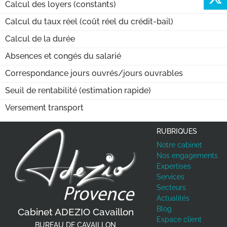
Calcul des loyers (constants)
Calcul du taux réel (coût réel du crédit-bail)
Calcul de la durée
Absences et congés du salarié
Correspondance jours ouvrés/jours ouvrables
Seuil de rentabilité (estimation rapide)
Versement transport
RUBRIQUES
Notre cabinet
Nos engagements
Expertises
Services
Secteurs
Actualités
Previous
Next
Blog
Cabinet ADEZIO Cavaillon
Espace client
BUREAU DE CAVAILLON