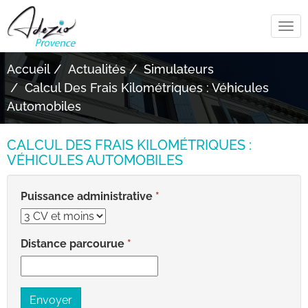
Tog
navi
Accueil
Actualités
Simulateurs
Calcul Des Frais Kilométriques : Véhicules
Automobiles
CALCUL DES FRAIS KILOMÉTRIQUES :
VÉHICULES AUTOMOBILES
Puissance administrative
Distance parcourue
Envoyer