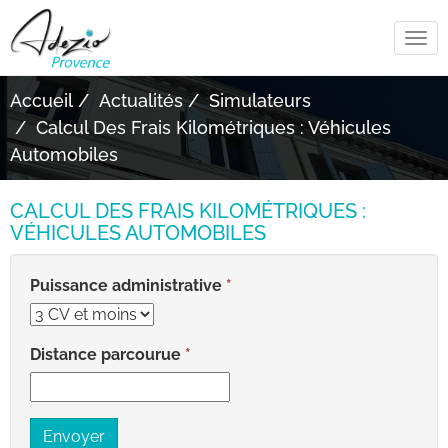
Tog
navi
Accueil
Actualités
Simulateurs
Calcul Des Frais Kilométriques : Véhicules
Automobiles
CALCUL DES FRAIS KILOMÉTRIQUES :
VÉHICULES AUTOMOBILES
Puissance administrative
Distance parcourue
Envoyer