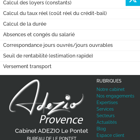
Calcul des loyers (constants)
Calcul du taux réel (coût réel du crédit-bail)
Calcul de la durée
Absences et congés du salarié
Correspondance jours ouvrés/jours ouvrables
Seuil de rentabilité (estimation rapide)
Versement transport
RUBRIQUES
Notre cabinet
Nos engagements
Expertises
Services
Secteurs
Actualités
Previous
Next
Blog
Cabinet ADEZIO Le Pontet
Espace client
BUREAU DE LE PONTET