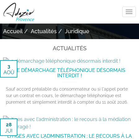
Tog
navi
Accueil
Actualités
Juridique
ACTUALITÉS
3
LE DÉMARCHAGE TÉLÉPHONIQUE DÉSORMAIS
AOÛ
INTERDIT !
Sauf accord préalable du consommateur ou si l'appel porte
sur un contrat en cours, le démarchage téléphonique est
purement et simplement interdit à compter du 11 août 2026.
28
JUI
LITIGES AVEC L'ADMINISTRATION : LE RECOURS À LA