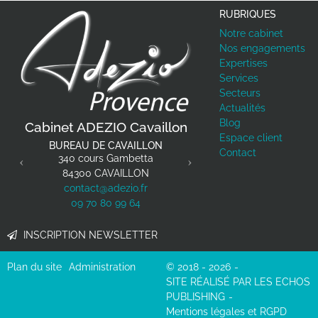
RUBRIQUES
Notre cabinet
Nos engagements
Expertises
Services
Secteurs
Actualités
Previous
Next
Blog
Cabinet ADEZIO Cavaillon
Cabinet ADEZIO
Espace client
BUREAU DE CAVAILLON
BUREAU DE LE
Contact
340 cours Gambetta
44 avenue Charles
84300
CAVAILLON
84130
LE PO
contact@adezio.fr
contact@adez
09 70 80 99 64
09 70 80 9
INSCRIPTION NEWSLETTER
Plan du site
Administration
© 2018 - 2026
SITE RÉALISÉ PAR LES ECHOS
PUBLISHING
Mentions légales et RGPD