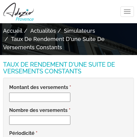
Tog
navi
Accueil
Actualités
Simulateurs
Taux De Rendement D'une Suite De
Versements Constants
TAUX DE RENDEMENT D'UNE SUITE DE
VERSEMENTS CONSTANTS
Montant des versements
Nombre des versements
Périodicité